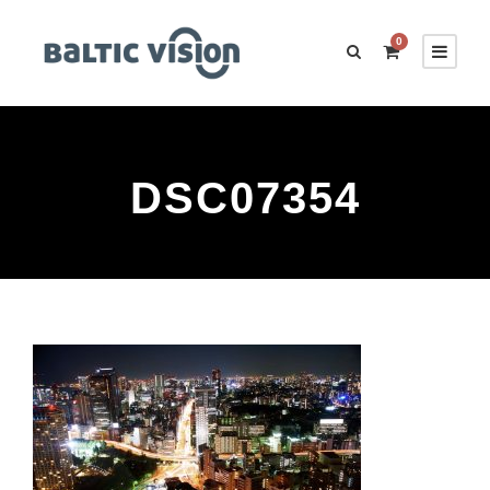
0
DSC07354