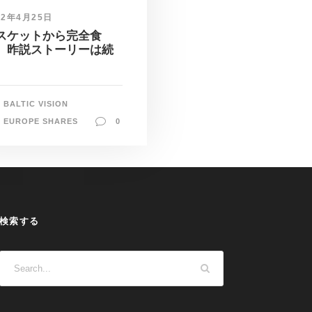
22年4月25日
スケットから完全食
。昨説ストーリーは続
BALTIC VISION
EUROPE SHARES
0
検索する