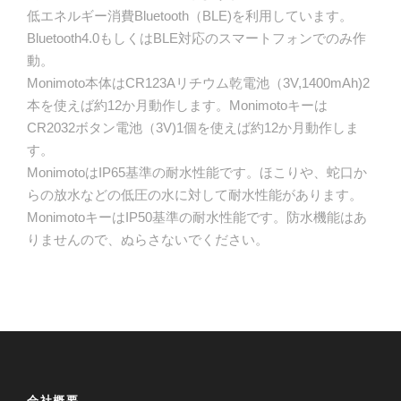
低エネルギー消費Bluetooth（BLE)を利用しています。
Bluetooth4.0もしくはBLE対応のスマートフォンでのみ作
動。
Monimoto本体はCR123Aリチウム乾電池（3V,1400mAh)2
本を使えば約12か月動作します。Monimotoキーは
CR2032ボタン電池（3V)1個を使えば約12か月動作しま
す。
MonimotoはIP65基準の耐水性能です。ほこりや、蛇口か
らの放水などの低圧の水に対して耐水性能があります。
MonimotoキーはIP50基準の耐水性能です。防水機能はあ
りませんので、ぬらさないでください。
会社概要